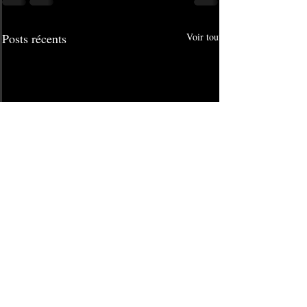
Posts récents
Voir tout