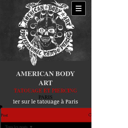
AMERICAN BODY
ART
TATOUAGE ET PIERCING
PARIS
1er sur le tatouage à Paris
Post
Tous les posts