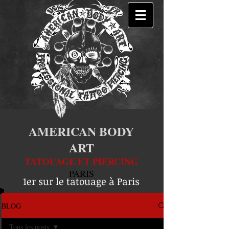
AMERICAN BODY
ART
TATOUAGE ET PIERCING
PARIS
1er sur le tatouage à Paris
BLOG
Tous les posts