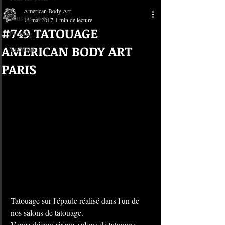
American Body Art
Tous les posts
15 mai 2017
1 min de lecture
#749 TATOUAGE
Piercing
AMERICAN BODY ART
Tatouage
PARIS
Tatouage sur l'épaule réalisé dans l'un de 
nos salons de tatouage. 
Venez découvrir nos salons de tatouage 