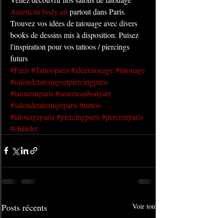
American body art
 partout dans Paris. 
Trouvez vos idées de tatouage avec divers 
books de dessins mis à disposition. Puisez 
l'inspiration pour vos tattoos / piercings 
futurs
#Paris
#Tattooparis
#idéetatouage
#tatouage
#salondetatouageetpiercingparis
#tatoueurparis
#americanbodyart
#salondetatouageparis
#tattoo
#tatouageparis
#piercingparis
#perceurparis
#châtelet
Posts récents
Voir tout