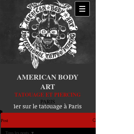
AMERICAN BODY
ART
TATOUAGE ET PIERCING
PARIS
1er sur le tatouage à Paris
Post
Tous les posts