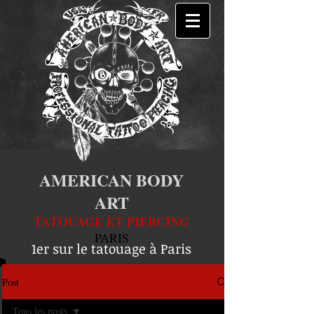
AMERICAN BODY
ART
TATOUAGE ET PIERCING
PARIS
1er sur le tatouage à Paris
Post
Tous les posts