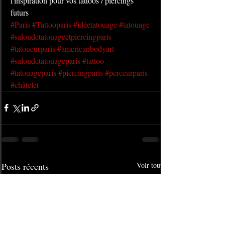
l'inspiration pour vos tattoos / piercings 
futurs
#Paris
#Tattooparis
#idéetatouage
#tatouage
#salondetatouageetpiercingparis
#tatoueurparis
#americanbodyart
#salondetatouageparis
#tattoo
#tatouageparis
#piercingparis
#perceurparis
#châtelet
Posts récents
Voir tout