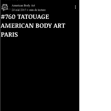
American Body Art
Tous les posts
20 mai 2017
1 min de lecture
#760 TATOUAGE
Piercing
AMERICAN BODY ART
Tatouage
PARIS