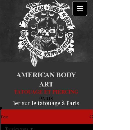
AMERICAN BODY
ART
TATOUAGE ET PIERCING
PARIS
1er sur le tatouage à Paris
Post
Tous les posts