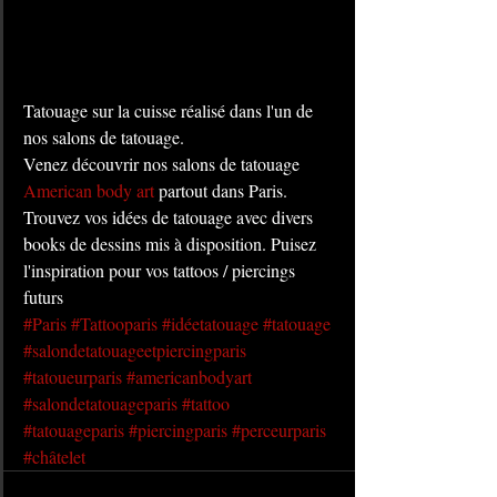
Tatouage sur la cuisse réalisé dans l'un de 
nos salons de tatouage. 
Venez découvrir nos salons de tatouage 
American body art
 partout dans Paris. 
Trouvez vos idées de tatouage avec divers 
books de dessins mis à disposition. Puisez 
l'inspiration pour vos tattoos / piercings 
futurs
#Paris
#Tattooparis
#idéetatouage
#tatouage
#salondetatouageetpiercingparis
#tatoueurparis
#americanbodyart
#salondetatouageparis
#tattoo
#tatouageparis
#piercingparis
#perceurparis
#châtelet