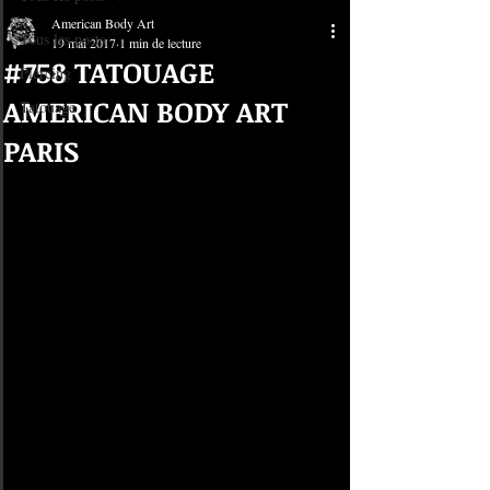
American Body Art
Tous les posts
19 mai 2017
1 min de lecture
#758 TATOUAGE
Piercing
AMERICAN BODY ART
Tatouage
PARIS