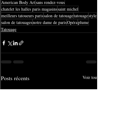
American Body Art
sans rendez-vous
chatelet les halles paris magasins
saint michel
meilleurs tatoueurs paris
salon de tatouage
tatouage
style
salon de tatouages
notre dame de paris
Opéra
plume
Tatouage
Posts récents
Voir tout