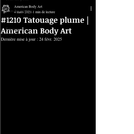
American Body Art
Tous les posts
4 mars 2021
1 min de lecture
#1210 Tatouage plume |
Piercing
American Body Art
Tatouage
Dernière mise à jour :
24 févr. 2025