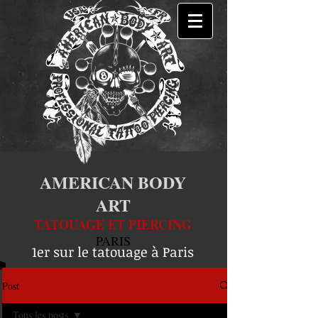
AMERICAN BODY
ART
TATOUAGE ET PIERCING
PARIS
1er sur le tatouage à Paris
Post
Tous les posts