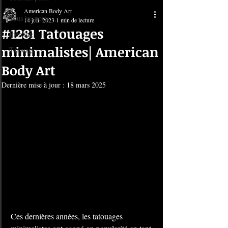
American Body Art
Tous les posts
14 juil. 2023
1 min de lecture
#1281 Tatouages
Piercing
minimalistes| American
Tatouage
Body Art
Dernière mise à jour :
18 mars 2025
Ces dernières années, les tatouages ​​