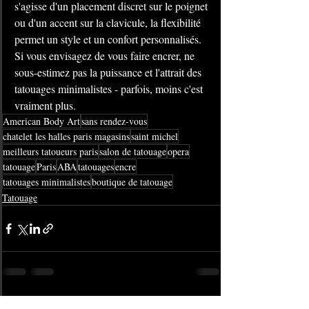
s'agisse d'un placement discret sur le poignet 
ou d'un accent sur la clavicule, la flexibilité 
permet un style et un confort personnalisés. 
Si vous envisagez de vous faire encrer, ne 
sous-estimez pas la puissance et l'attrait des 
tatouages ​​​​minimalistes - parfois, moins c'est 
vraiment plus.
American Body Art
sans rendez-vous
chatelet les halles paris magasins
saint michel
meilleurs tatoueurs paris
salon de tatouage
opera
tatouage
Paris
ABA
tatouages
encre
tatouages minimalistes
boutique de tatouage
Tatouage
Posts récents
Voir tout