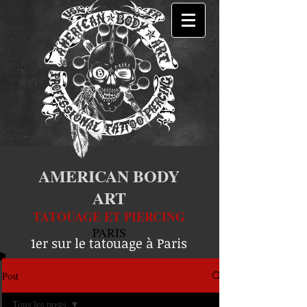
AMERICAN BODY
ART
TATOUAGE ET PIERCING
PARIS
1er sur le tatouage à Paris
Post
Tous les posts