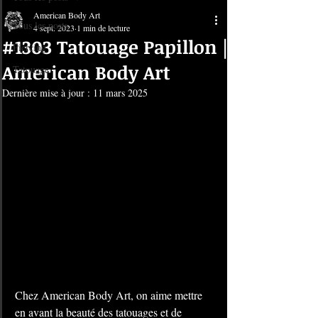
American Body Art
Tous les posts
4 sept. 2023
1 min de lecture
#1303 Tatouage Papillon |
Piercing
American Body Art
Tatouage
Dernière mise à jour :
11 mars 2025
Chez American Body Art, on aime mettre 
en avant la beauté des tatouages et de 