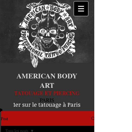
AMERICAN BODY
ART
TATOUAGE ET PIERCING
PARIS
1er sur le tatouage à Paris
Post
Tous les posts