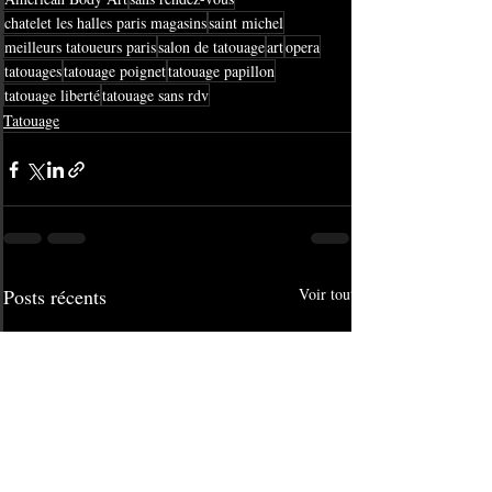
chatelet les halles paris magasins
saint michel
meilleurs tatoueurs paris
salon de tatouage
art
opera
tatouages
tatouage poignet
tatouage papillon
tatouage liberté
tatouage sans rdv
Tatouage
Posts récents
Voir tout