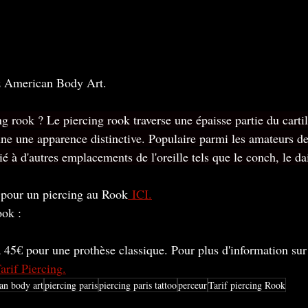
z American Body Art.
ng rook ? Le piercing rook traverse une épaisse partie du carti
onne une apparence distinctive. Populaire parmi les amateurs de
é à d'autres emplacements de l'oreille tels que le conch, le dai
 pour un piercing au Rook
 ICI.
ook :
 45€ pour une prothèse classique. Pour plus d'information sur 
arif Piercing
.
an body art
piercing paris
piercing paris tattoo
perceur
Tarif piercing Rook