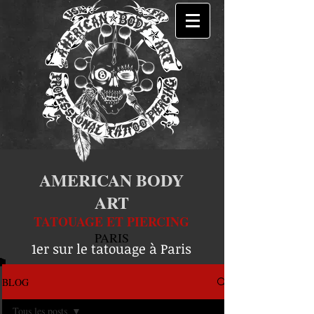
AMERICAN BODY
ART
TATOUAGE ET PIERCING
PARIS
1er sur le tatouage à Paris
BLOG
Tous les posts