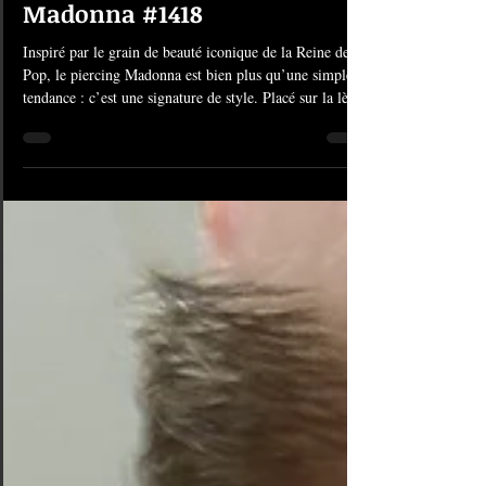
American Body Art | piercing
Madonna #1418
Inspiré par le grain de beauté iconique de la Reine de la
Pop, le piercing Madonna est bien plus qu’une simple
tendance : c’est une signature de style. Placé sur la lèvre
supérieure, côté droit, il apporte une touche de
sophistication et de sensualité instantanée à votre visage.
Chez American Body Art, on adore ce classique qui
traverse les époques sans prendre une ride. Vous hésitez
à sauter le pas ? Voici tout ce qu'il faut savoir avant de
venir nous voir en studio. Qu'est-