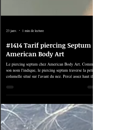
23 janv.
1 min de lecture
#1414 Tarif piercing Septum |
American Body Art
Le piercing septum chez American Body Art. Comme
son nom l'indique, le piercing septum traverse la petite
columelle situé sur l'avant du nez. Percé assez haut il a
l'avantage d'être discret. Surtout si vous choisissez des
anneaux adaptés à votre morphologie pour votre
septum. Réservez votre séance pour un piercing au
septum ICI. Le tarif du piercing septum : Le piercing
septum est à 55€ pour des prothèses classiques. Pour