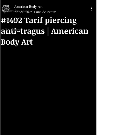
American Body Art
Tous les posts
22 déc. 2025
1 min de lecture
#1402 Tarif piercing
Piercing
anti-tragus | American
Tatouage
Body Art