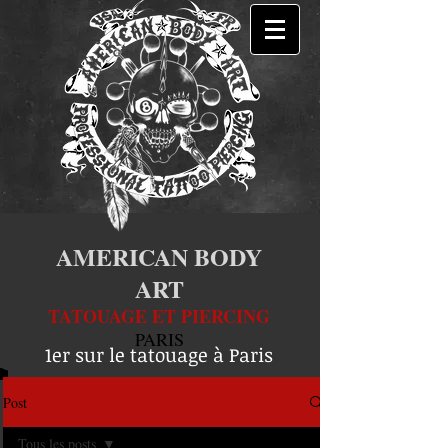
AMERICAN BODY
ART
TATOUAGE ET PIERCING
PARIS
1er sur le tatouage à Paris
Post
Tous les posts