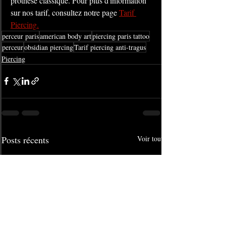
prothèse classique. Pour plus d'information 
sur nos tarif, consultez notre page 
Tarif 
Piercing
.
perceur paris
american body art
piercing paris tattoo
perceur
obsidian piercing
Tarif piercing anti-tragus
Piercing
Posts récents
Voir tout