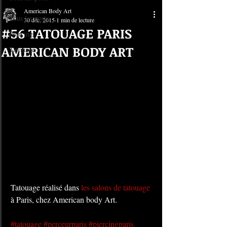
American Body Art
Tous les posts
30 déc. 2015
1 min de lecture
#56 TATOUAGE PARIS
Piercing
AMERICAN BODY ART
Tatouage
Tatouage réalisé dans 
les salons de tatouage
à Paris, chez American body Art. 
#tatouage
#perceurparis
#piercingparis