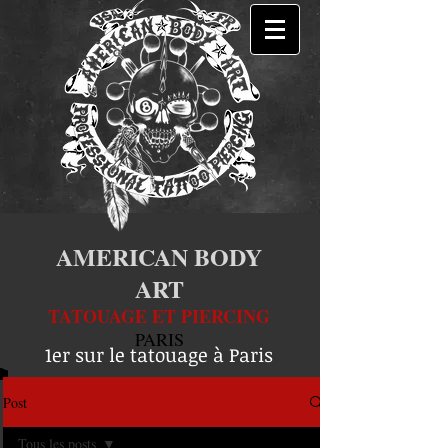
AMERICAN BODY
ART
TATOUAGE ET PIERCING
PARIS
1er sur le tatouage à Paris
Post
Tous les posts