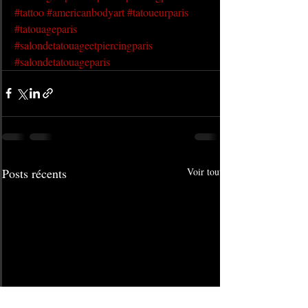
#tattoo
#americanbodyart
#tatoueurparis
#tatouageparis
#salondetatouageetpiercingparis
#salondetatouageparis
Posts récents
Voir tout