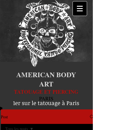
AMERICAN BODY
ART
TATOUAGE ET PIERCING
PARIS
1er sur le tatouage à Paris
Post
Tous les posts