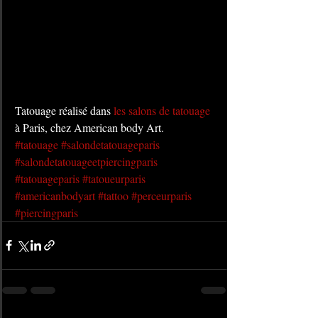
Tatouage réalisé dans 
les salons de tatouage
à Paris, chez American body Art.
#tatouage
#salondetatouageparis
#salondetatouageetpiercingparis
#tatouageparis
#tatoueurparis
#americanbodyart
#tattoo
#perceurparis
#piercingparis