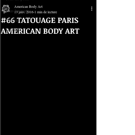
American Body Art
Tous les posts
19 janv. 2016
1 min de lecture
#66 TATOUAGE PARIS
Piercing
AMERICAN BODY ART
Tatouage