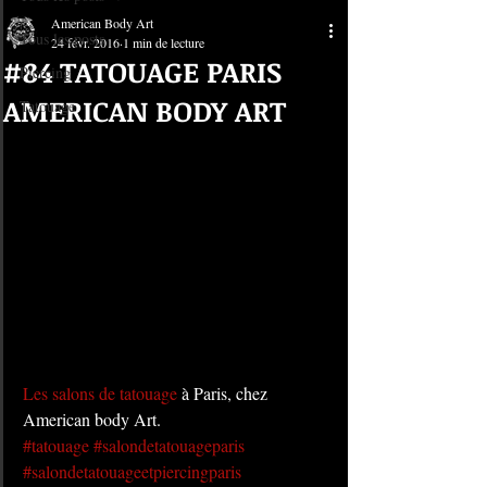
American Body Art
Tous les posts
24 févr. 2016
1 min de lecture
#84 TATOUAGE PARIS
Piercing
AMERICAN BODY ART
Tatouage
Les salons de tatouage 
à Paris, chez 
American body Art.
#tatouage
#salondetatouageparis
#salondetatouageetpiercingparis