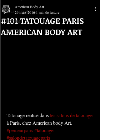
American Body Art
Tous les posts
29 mars 2016
1 min de lecture
#101 TATOUAGE PARIS
Piercing
AMERICAN BODY ART
Tatouage
Tatouage réalisé dans 
les salons de tatouage
à Paris, chez American body Art.
#perceurparis
#tatouage
#salondetatouageparis