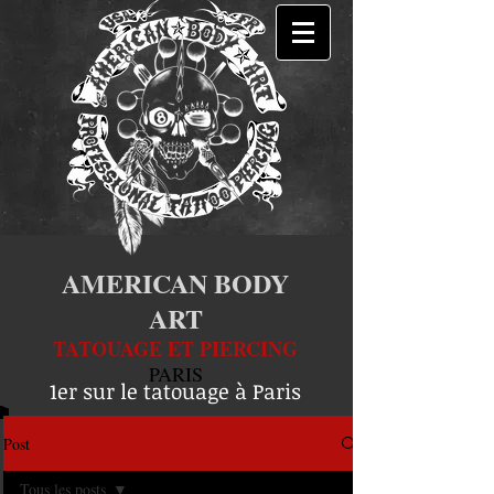
AMERICAN BODY
ART
TATOUAGE ET PIERCING
PARIS
1er sur le tatouage à Paris
Post
Tous les posts