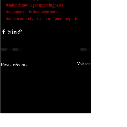
#salondetatouageetpiercingparis
#tatouageparis
#tatoueurparis
#americanbodyart
#tattoo
#piercingparis
Posts récents
Voir tout