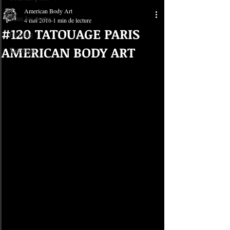
American Body Art
Tous les posts
4 mai 2016
1 min de lecture
#120 TATOUAGE PARIS
Piercing
AMERICAN BODY ART
Tatouage