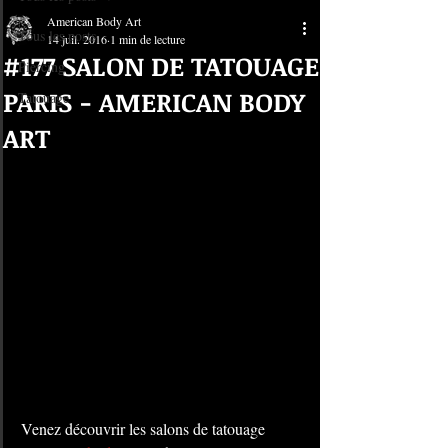
American Body Art
Tous les posts
14 juil. 2016
1 min de lecture
#177 SALON DE TATOUAGE
Piercing
PARIS - AMERICAN BODY
Tatouage
ART
Venez découvrir les salons de tatouage