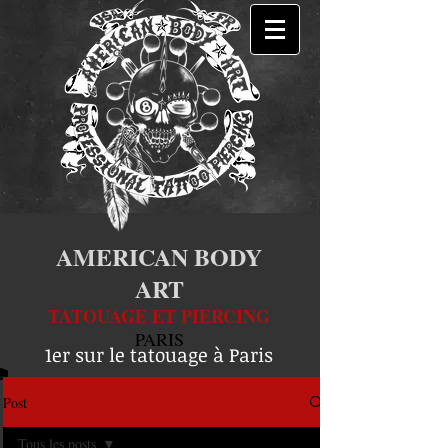
AMERICAN BODY
ART
TATOUAGE ET PIERCING
PARIS
1er sur le tatouage à Paris
Post
Tous les posts