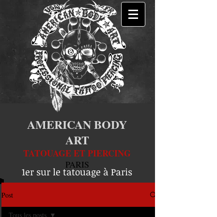
AMERICAN BODY
ART
TATOUAGE ET PIERCING
PARIS
1er sur le tatouage à Paris
Post
Tous les posts