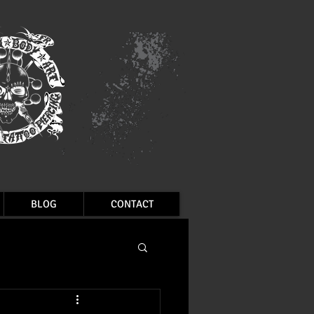
BLOG
CONTACT