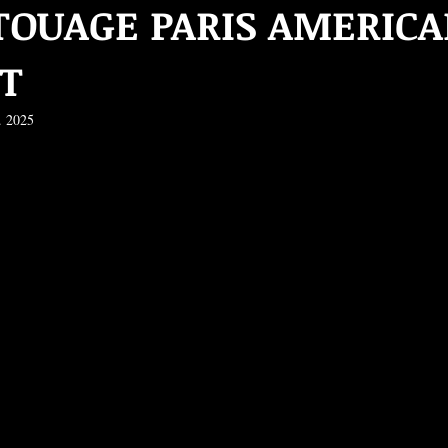
TOUAGE PARIS AMERIC
T
. 2025