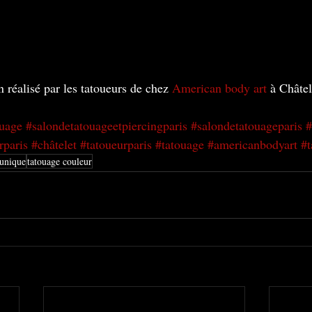
 réalisé par les tatoueurs de chez 
American body art 
à Châtel
ouage
#salondetatouageetpiercingparis
#salondetatouageparis
#
rparis
#châtelet
#tatoueurparis
#tatouage
#americanbodyart
#t
 unique
tatouage couleur