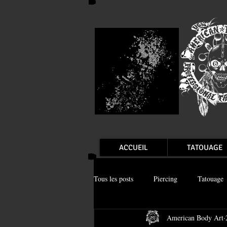
ACCUEIL
TATOUAGE
Tous les posts
Piercing
Tatouage
American Body Art