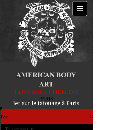
AMERICAN BODY
ART
TATOUAGE ET PIERCING
PARIS
1er sur le tatouage à Paris
Post
Tous les posts