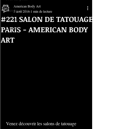
American Body Art
Tous les posts
5 août 2016
1 min de lecture
#221 SALON DE TATOUAGE
Piercing
PARIS - AMERICAN BODY
Tatouage
ART
Venez découvrir les salons de tatouage 