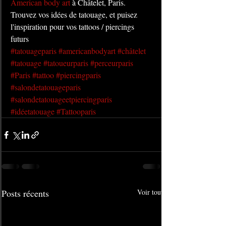
American body art
 à Châtelet, Paris. 
Trouvez vos idées de tatouage, et puisez 
l'inspiration pour vos tattoos / piercings 
futurs
#tatouageparis
#americanbodyart
#châtelet
#tatouage
#tatoueurparis
#perceurparis
#Paris
#tattoo
#piercingparis
#salondetatouageparis
#salondetatouageetpiercingparis
#idéetatouage
#Tattooparis
Posts récents
Voir tout