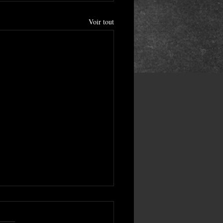
Voir tout