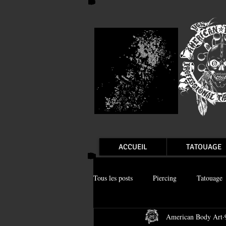
ACCUEIL
TATOUAGE
Tous les posts
Piercing
Tatouage
American Body Art