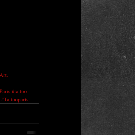
Art.
Paris
#tattoo
#Tattooparis