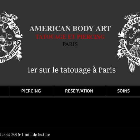
AMERICAN BODY ART
TATOUAGE ET PIERCING
PARIS
1er sur le tatouage à Paris
PIERCING
RESERVATION
SOINS
9 août 2016
1 min de lecture