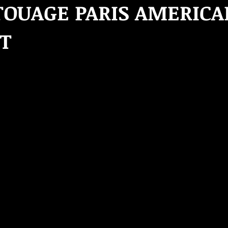
TOUAGE PARIS AMERIC
T