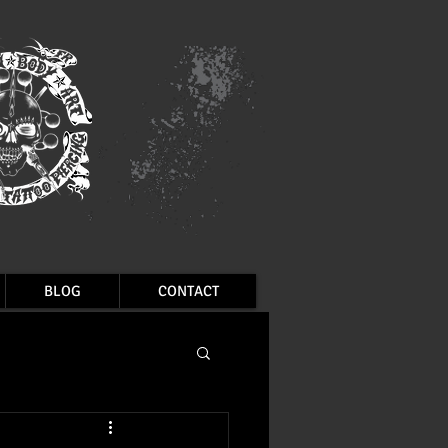
BLOG
CONTACT