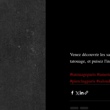
Venez découvrir les sa
tatouage, et puisez l'i
#tatouageparis
#ameri
#piercingparis
#salond