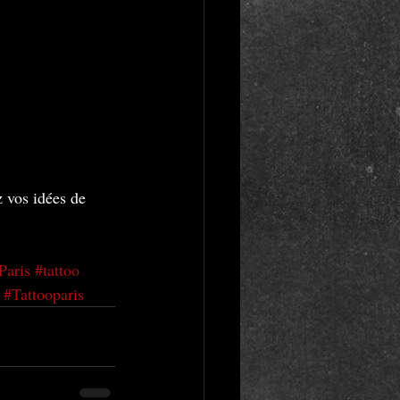
z vos idées de 
Paris
#tattoo
#Tattooparis