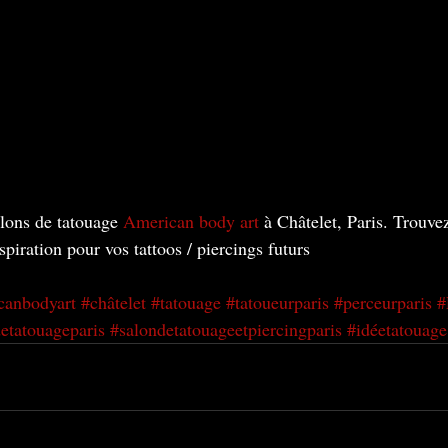
lons de tatouage 
American body art
 à Châtelet, Paris. Trouve
nspiration pour vos tattoos / piercings futurs
canbodyart
#châtelet
#tatouage
#tatoueurparis
#perceurparis
#
etatouageparis
#salondetatouageetpiercingparis
#idéetatouage