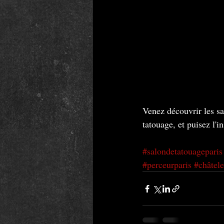
Venez découvrir les sa
tatouage, et puisez l'i
#salondetatouageparis
#perceurparis
#châtele