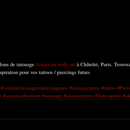
lons de tatouage 
American body art
 à Châtelet, Paris. Trouve
nspiration pour vos tattoos / piercings futurs
#salondetatouageetpiercingparis
#tatouageparis
#tattoo
#Pari
t
#americanbodyart
#tatouage
#tatoueurparis
#Tattooparis
#id