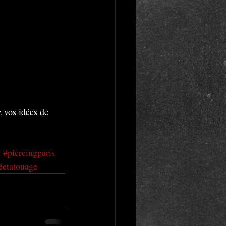
z vos idées de 
s
#piercingparis
éetatouage