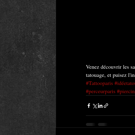
Venez découvrir les sa
tatouage, et puisez l'i
#Tattooparis
#idéetat
#perceurparis
#piercin