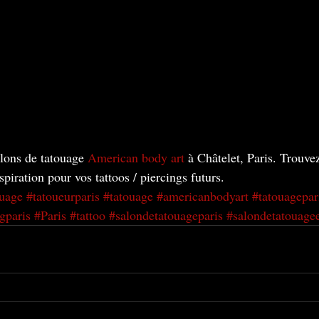
lons de tatouage 
American body art
 à Châtelet, Paris. Trouve
nspiration pour vos tattoos / piercings futurs.
ouage
#tatoueurparis
#tatouage
#americanbodyart
#tatouagepar
gparis
#Paris
#tattoo
#salondetatouageparis
#salondetatouagee