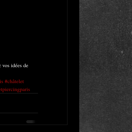
z vos idées de 
is
#châtelet
tpiercingparis