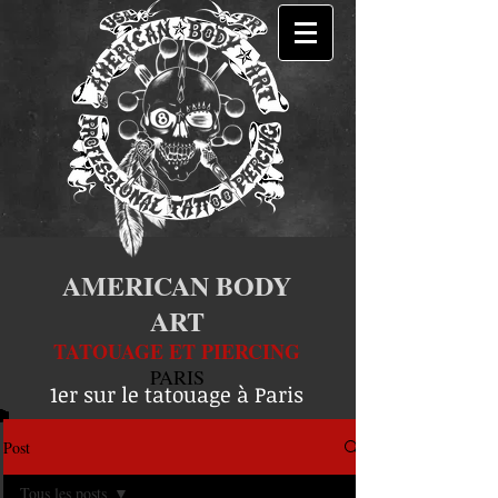
AMERICAN BODY
ART
TATOUAGE ET PIERCING
PARIS
1er sur le tatouage à Paris
Post
Tous les posts