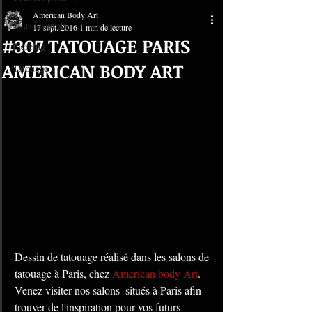
American Body Art
Tous les posts
17 sept. 2016
1 min de lecture
#307 TATOUAGE PARIS
Piercing
AMERICAN BODY ART
Tatouage
Dessin de tatouage réalisé dans les salons de 
tatouage à Paris, chez
 American body Art
.
Venez visiter nos salons  situés à Paris afin 
trouver de l'inspiration pour vos futurs 