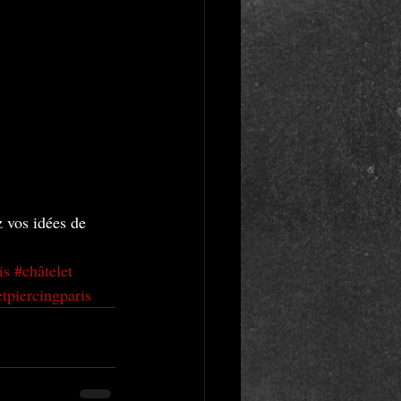
z vos idées de 
is
#châtelet
tpiercingparis