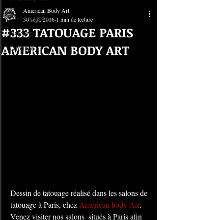
American Body Art
Tous les posts
30 sept. 2016
1 min de lecture
#333 TATOUAGE PARIS
Piercing
AMERICAN BODY ART
Tatouage
Dessin de tatouage réalisé dans les salons de 
tatouage à Paris, chez 
American body Art
.
Venez visiter nos salons  situés à Paris afin 