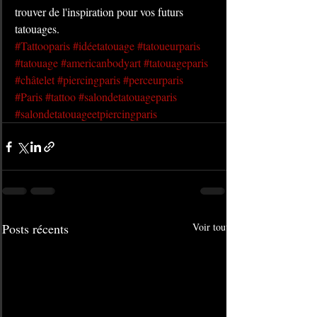
trouver de l'inspiration pour vos futurs 
tatouages.
#Tattooparis
#idéetatouage
#tatoueurparis
#tatouage
#americanbodyart
#tatouageparis
#châtelet
#piercingparis
#perceurparis
#Paris
#tattoo
#salondetatouageparis
#salondetatouageetpiercingparis
Posts récents
Voir tout