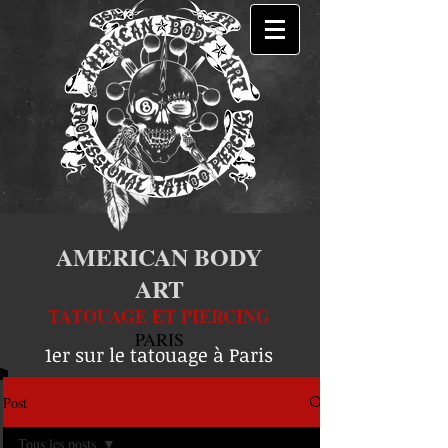
AMERICAN BODY
ART
TATOUAGE ET PIERCING
PARIS
1er sur le tatouage à Paris
Post
Tous les posts