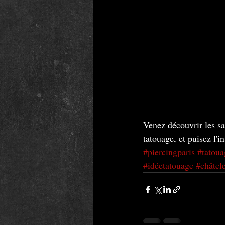
Venez découvrir les sa
tatouage, et puisez l'i
#piercingparis
#tatoua
#idéetatouage
#châtele