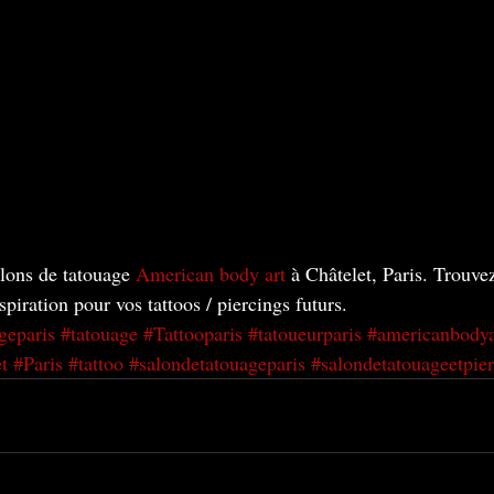
lons de tatouage
 American body art
 à Châtelet, Paris. Trouve
nspiration pour vos tattoos / piercings futurs.
geparis
#tatouage
#Tattooparis
#tatoueurparis
#americanbodya
t
#Paris
#tattoo
#salondetatouageparis
#salondetatouageetpier