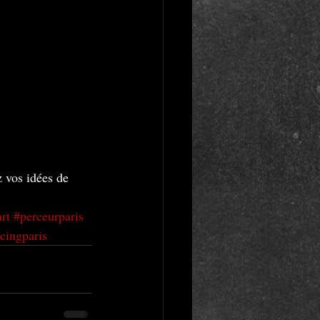
z vos idées de 
rt
#perceurparis
cingparis