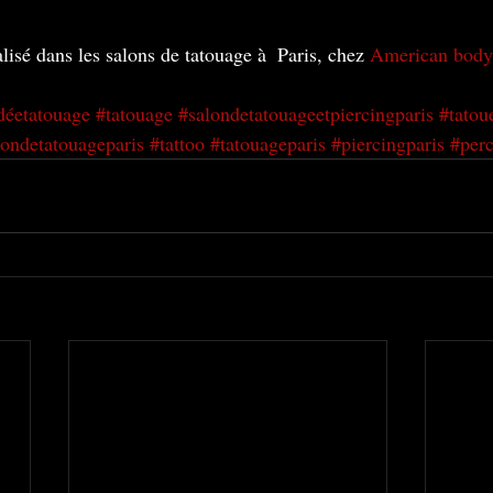
lisé dans les salons de tatouage à  Paris, chez 
American body
déetatouage
#tatouage
#salondetatouageetpiercingparis
#tatou
londetatouageparis
#tattoo
#tatouageparis
#piercingparis
#perc