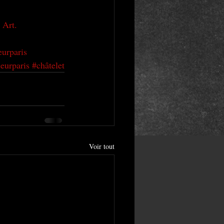
 Art.
eurparis
eurparis
#châtelet
Voir tout