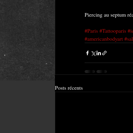
Piercing au septum réa
#Paris
#Tattooparis
#i
#americanbodyart
#sa
Posts récents