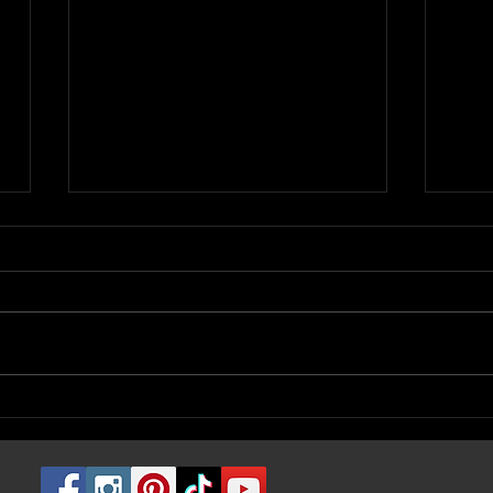
Le stretch du piercing |
Le 
American Body Art #1474
pier
Art 