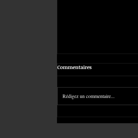
Commentaires
Rédigez un commentaire...
Le rejet du piercing |
American Body Art #1475