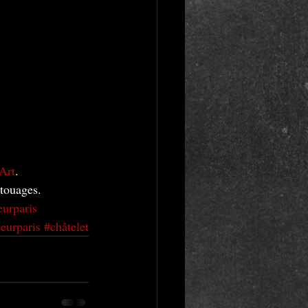
Art
.
atouages.
eurparis
eurparis
#châtelet