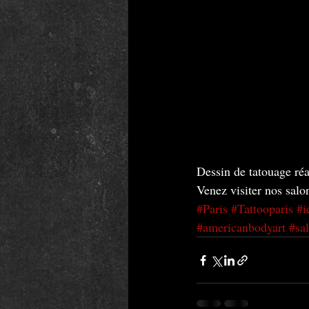
Dessin de tatouage réa
Venez visiter nos salon
#Paris
#Tattooparis
#i
#americanbodyart
#sa