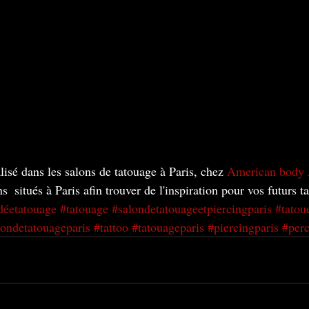
lisé dans les salons de tatouage à Paris, chez 
American body 
s  situés à Paris afin trouver de l'inspiration pour vos futurs t
déetatouage
#tatouage
#salondetatouageetpiercingparis
#tatou
londetatouageparis
#tattoo
#tatouageparis
#piercingparis
#perc