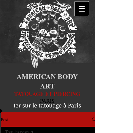
AMERICAN BODY
ART
TATOUAGE ET PIERCING
PARIS
1er sur le tatouage à Paris
Post
Tous les posts