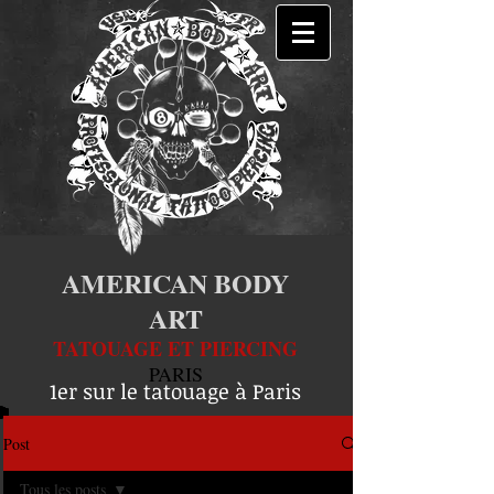
AMERICAN BODY
ART
TATOUAGE ET PIERCING
PARIS
1er sur le tatouage à Paris
Post
Tous les posts