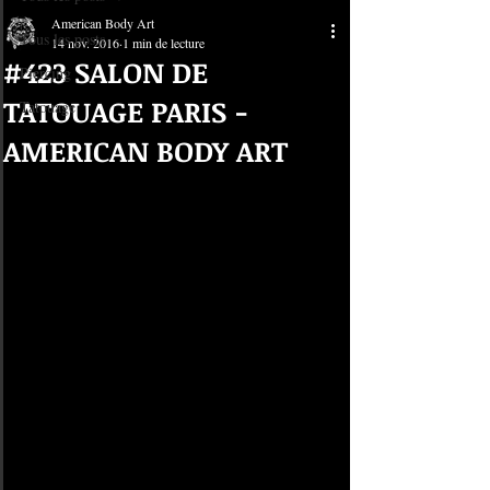
American Body Art
Tous les posts
14 nov. 2016
1 min de lecture
#423 SALON DE
Piercing
TATOUAGE PARIS -
Tatouage
AMERICAN BODY ART