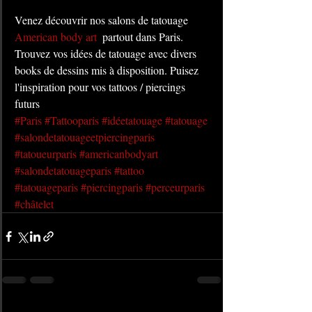
Venez découvrir nos salons de tatouage  
American body art
  partout dans Paris. 
Trouvez vos idées de tatouage avec divers 
books de dessins mis à disposition. Puisez 
l'inspiration pour vos tattoos / piercings 
futurs
#Paris
#Tattooparis
#idéetatouage
#tatouage
#salondetatouageetpiercingparis
#tatoueurparis
#americanbodyart
#salondetatouageparis
#tattoo
#tatouageparis
#piercingparis
#perceurparis
#châtelet