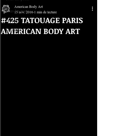
American Body Art
Tous les posts
15 nov. 2016
1 min de lecture
#425 TATOUAGE PARIS
Piercing
AMERICAN BODY ART
Tatouage