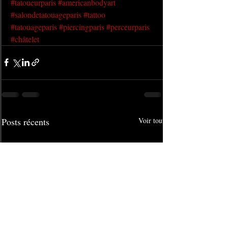
#tatoueurparis
#americanbodyart
#salondetatouageparis
#tattoo
#tatouageparis
#piercingparis
#perceurparis
#châtelet
Posts récents
Voir tout