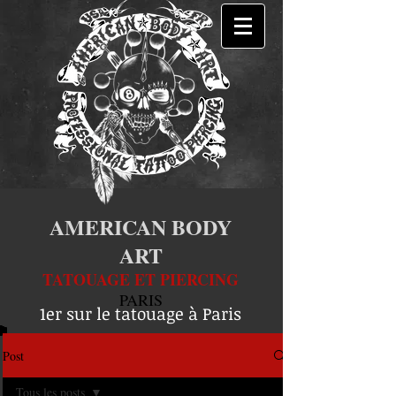
AMERICAN BODY
ART
TATOUAGE ET PIERCING
PARIS
1er sur le tatouage à Paris
Post
Tous les posts