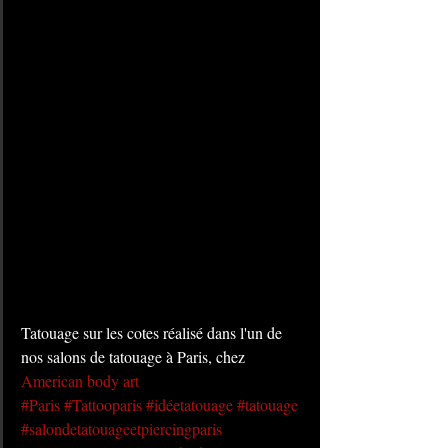
Tatouage sur les cotes réalisé dans l'un de 
nos salons de tatouage à Paris, chez 
American body art
#Paris
#Tattooparis
#idéetatouage
#tatouage
#salondetatouageetpiercingparis