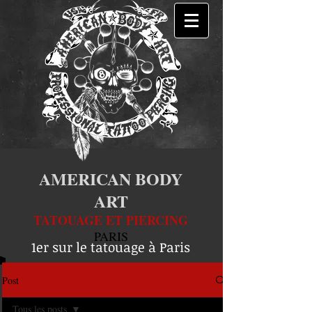
AMERICAN BODY
ART
TATOUAGE ET PIERCING
PARIS
1er sur le tatouage à Paris
Post
Tous les posts