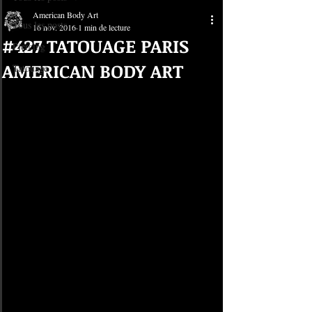
American Body Art
Tous les posts
16 nov. 2016
1 min de lecture
#427 TATOUAGE PARIS
Piercing
AMERICAN BODY ART
Tatouage