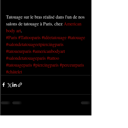
Tatouage sur le bras réalisé dans l'un de nos 
salons de tatouage à Paris, chez 
American 
body art
. 
#Paris
#Tattooparis
#idéetatouage
#tatouage
#salondetatouageetpiercingparis
#tatoueurparis
#americanbodyart
#salondetatouageparis
#tattoo
#tatouageparis
#piercingparis
#perceurparis
#châtelet
Posts récents
Voir tout