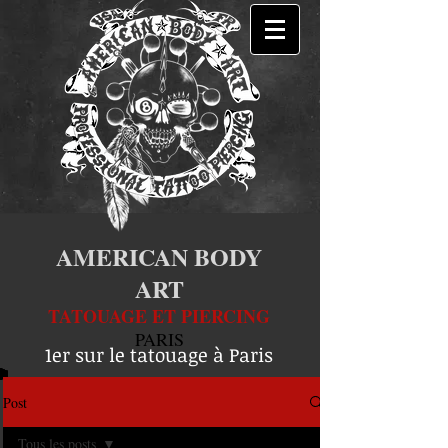
AMERICAN BODY
ART
TATOUAGE ET PIERCING
PARIS
1er sur le tatouage à Paris
Post
Tous les posts