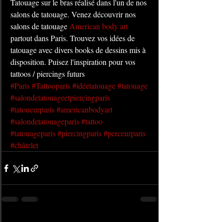
Tatouage sur le bras réalisé dans l'un de nos 
salons de tatouage. Venez découvrir nos 
salons de tatouage 
American body art
partout dans Paris. Trouvez vos idées de 
tatouage avec divers books de dessins mis à 
disposition. Puisez l'inspiration pour vos 
tattoos / piercings futurs
#Paris
#Tattooparis
#idéetatouage
#tatouage
#salondetatouageetpiercingparis
#tatoueurparis
#americanbodyart
#salondetatouageparis
#tattoo
#tatouageparis
#piercingparis
#perceurparis
#châtelet