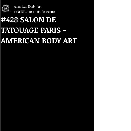
American Body Art
Tous les posts
17 nov. 2016
1 min de lecture
#428 SALON DE
Piercing
TATOUAGE PARIS -
Tatouage
AMERICAN BODY ART