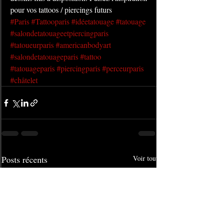
pour vos tattoos / piercings futurs
#Paris
#Tattooparis
#idéetatouage
#tatouage
#salondetatouageetpiercingparis
#tatoueurparis
#americanbodyart
#salondetatouageparis
#tattoo
#tatouageparis
#piercingparis
#perceurparis
#châtelet
Posts récents
Voir tout