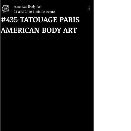
American Body Art
Tous les posts
21 nov. 2016
1 min de lecture
#435 TATOUAGE PARIS
Piercing
AMERICAN BODY ART
Tatouage