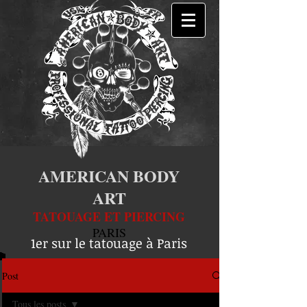
AMERICAN BODY
ART
TATOUAGE ET PIERCING
PARIS
1er sur le tatouage à Paris
Post
Tous les posts