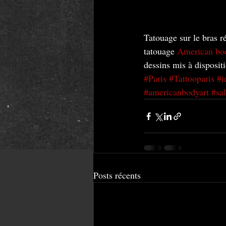
Tatouage sur le bras r
tatouage 
American bod
dessins mis à dispositi
#Paris
#Tattooparis
#i
#americanbodyart
#sa
Posts récents