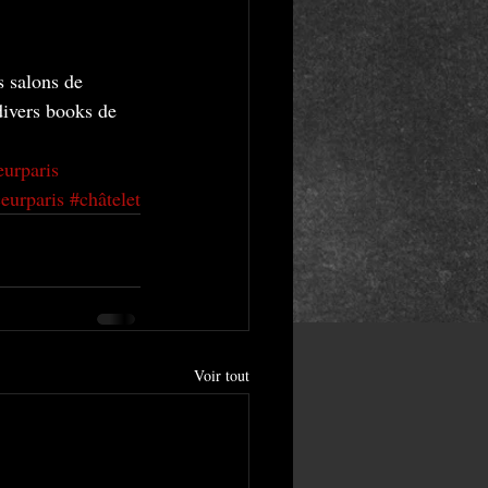
s salons de 
divers books de 
eurparis
eurparis
#châtelet
Voir tout