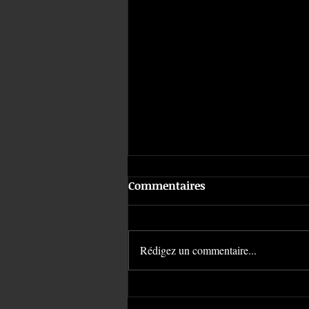
Commentaires
Rédigez un commentaire...
Le débouchage d'un
piercing | American Body