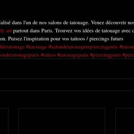
éalisé dans l'un de nos salons de tatouage. Venez découvrir no
y art
 partout dans Paris. Trouvez vos idées de tatouage avec 
on. Puisez l'inspiration pour vos tattoos / piercings futurs
déetatouage
#tatouage
#salondetatouageetpiercingparis
#tatou
londetatouageparis
#tattoo
#tatouageparis
#piercingparis
#perc