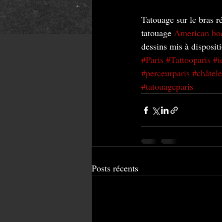
Tatouage sur le bras r
tatouage 
American bod
dessins mis à dispositi
#Paris
#Tattooparis
#i
#perceurparis
#châtele
#tatouageparis
Posts récents