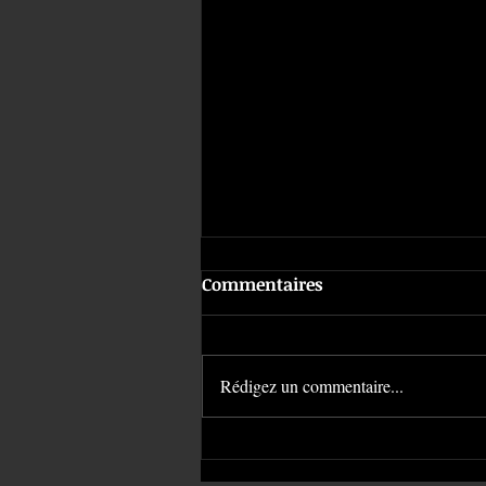
Commentaires
Rédigez un commentaire...
Le stretch du piercing |
American Body Art #1474