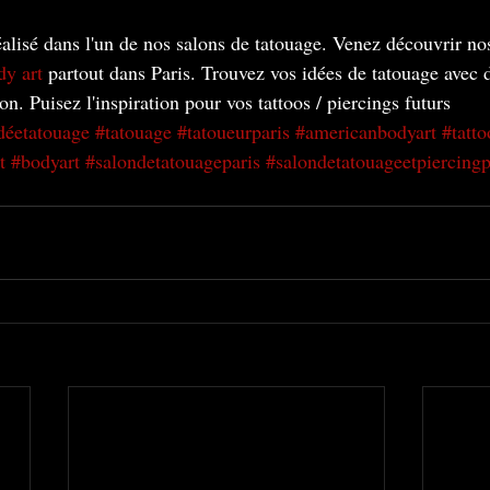
éalisé dans l'un de nos salons de tatouage. Venez découvrir no
y art
 partout dans Paris. Trouvez vos idées de tatouage avec 
on. Puisez l'inspiration pour vos tattoos / piercings futurs
déetatouage
#tatouage
#tatoueurparis
#americanbodyart
#tatto
t
#bodyart
#salondetatouageparis
#salondetatouageetpiercingp