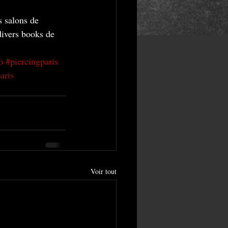
s salons de 
divers books de 
o
#piercingparis
aris
Voir tout