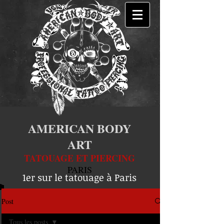
AMERICAN BODY
ART
TATOUAGE ET PIERCING
PARIS
1er sur le tatouage à Paris
Post
Tous les posts