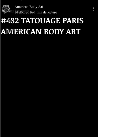
American Body Art
Tous les posts
14 déc. 2016
1 min de lecture
#482 TATOUAGE PARIS
Piercing
AMERICAN BODY ART
Tatouage