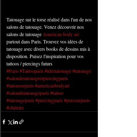
Tatouage sur le torse réalisé dans l'un de nos 
salons de tatouage. Venez découvrir nos 
salons de tatouage 
American body art
partout dans Paris. Trouvez vos idées de 
tatouage avec divers books de dessins mis à 
disposition. Puisez l'inspiration pour vos 
tattoos / piercings futurs
#Paris
#Tattooparis
#idéetatouage
#tatouage
#salondetatouageetpiercingparis
#tatoueurparis
#americanbodyart
#salondetatouageparis
#tattoo
#tatouageparis
#piercingparis
#perceurparis
#châtelet