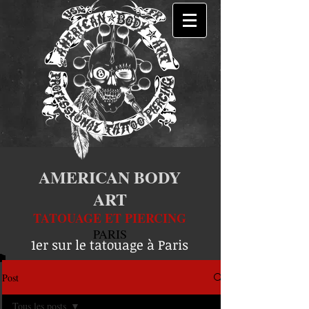
AMERICAN BODY
ART
TATOUAGE ET PIERCING
PARIS
1er sur le tatouage à Paris
Post
Tous les posts