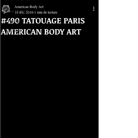
American Body Art
Tous les posts
18 déc. 2016
1 min de lecture
#490 TATOUAGE PARIS
Piercing
AMERICAN BODY ART
Tatouage