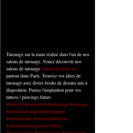
Tatouage sur la main réalisé dans l'un de nos 
salons de tatouage. Venez découvrir nos 
salons de tatouage 
American body art
partout dans Paris. Trouvez vos idées de 
tatouage avec divers books de dessins mis à 
disposition. Puisez l'inspiration pour vos 
tattoos / piercings futurs
#Paris
#Tattooparis
#idéetatouage
#tatouage
#salondetatouageetpiercingparis
#tatoueurparis
#americanbodyart
#salondetatouageparis
#tattoo
#tatouageparis
#piercingparis
#perceurparis