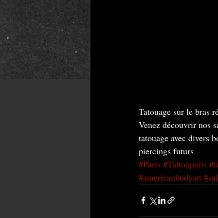
Tatouage sur le bras ré
Venez découvrir nos s
tatouage avec divers bo
piercings futurs
#Paris
#Tattooparis
#i
#americanbodyart
#sa