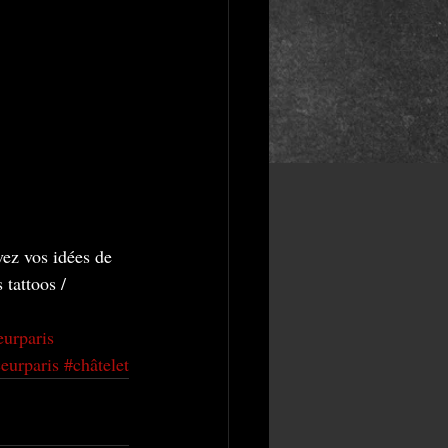
vez vos idées de 
 tattoos / 
eurparis
eurparis
#châtelet