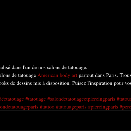
alisé dans l'un de nos salons de tatouage. 
alons de tatouage 
American body art
 partout dans Paris. Trou
oks de dessins mis à disposition. Puisez l'inspiration pour vos
déetatouage
#tatouage
#salondetatouageetpiercingparis
#tatou
londetatouageparis
#tattoo
#tatouageparis
#piercingparis
#perc