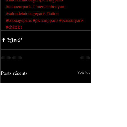
#tatoueurparis
#americanbodyart
#salondetatouageparis
#tattoo
#tatouageparis
#piercingparis
#perceurparis
#châtelet
Posts récents
Voir tout