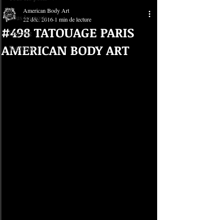
American Body Art
Tous les posts
22 déc. 2016
1 min de lecture
#498 TATOUAGE PARIS
Piercing
AMERICAN BODY ART
Tatouage