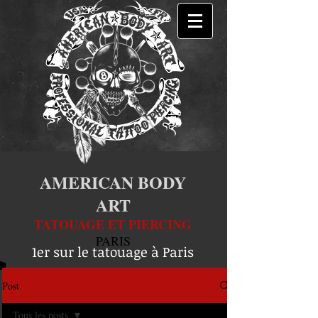
AMERICAN BODY
ART
TATOUAGE ET PIERCING
PARIS
1er sur le tatouage à Paris
Post
Tous les posts