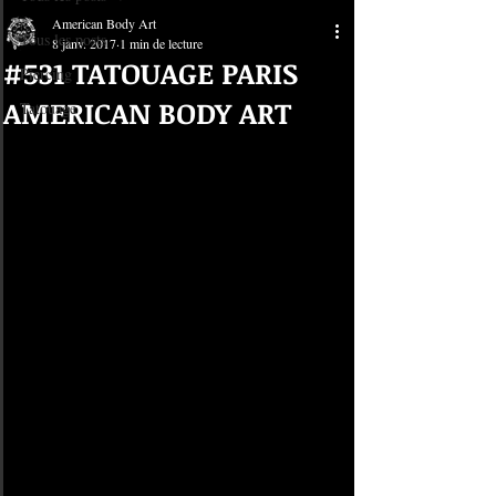
American Body Art
Tous les posts
8 janv. 2017
1 min de lecture
#531 TATOUAGE PARIS
Piercing
AMERICAN BODY ART
Tatouage