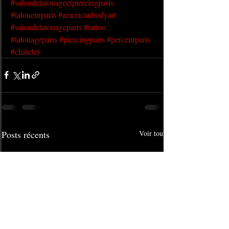
#salondetatouageetpiercingparis
#tatoueurparis
#americanbodyart
#salondetatouageparis
#tattoo
#tatouageparis
#piercingparis
#perceurparis
#châtelet
Posts récents
Voir tout