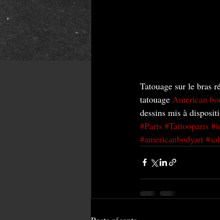
Tatouage sur le bras r
tatouage 
American bod
dessins mis à dispositi
#Paris
#Tattooparis
#i
#americanbodyart
#sa
Posts récents