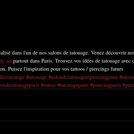
éalisé dans l'un de nos salons de tatouage. Venez découvrir no
y art
 partout dans Paris. Trouvez vos idées de tatouage avec 
on. Puisez l'inspiration pour vos tattoos / piercings futurs
déetatouage
#tatouage
#salondetatouageetpiercingparis
#tatou
londetatouageparis
#tattoo
#tatouageparis
#piercingparis
#perc