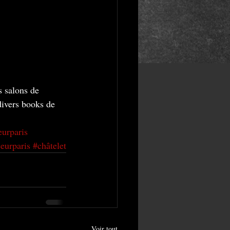
s salons de 
divers books de 
eurparis
eurparis
#châtelet
Voir tout