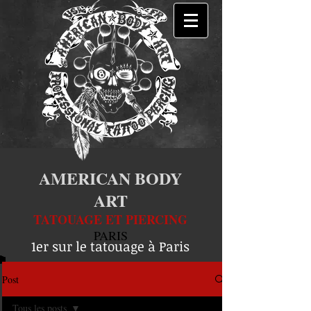
AMERICAN BODY
ART
TATOUAGE ET PIERCING
PARIS
1er sur le tatouage à Paris
Post
Tous les posts