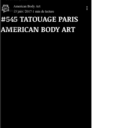
American Body Art
Tous les posts
15 janv. 2017
1 min de lecture
#545 TATOUAGE PARIS
Piercing
AMERICAN BODY ART
Tatouage