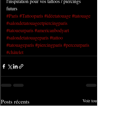
l'inspiration pour vos tattoos / piercings 
futurs
#Paris
#Tattooparis
#idéetatouage
#tatouage
#salondetatouageetpiercingparis
#tatoueurparis
#americanbodyart
#salondetatouageparis
#tattoo
#tatouageparis
#piercingparis
#perceurparis
#châtelet
Posts récents
Voir tout