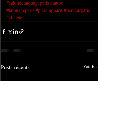
#salondetatouageparis
#tattoo
#tatouageparis
#piercingparis
#perceurparis
#châtelet
Posts récents
Voir tout