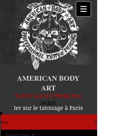
AMERICAN BODY
ART
TATOUAGE ET PIERCING
PARIS
1er sur le tatouage à Paris
Post
Tous les posts