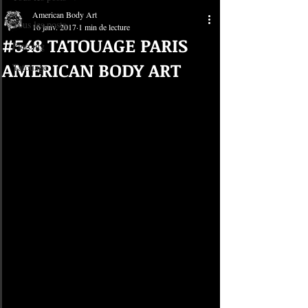
American Body Art
Tous les posts
16 janv. 2017
1 min de lecture
#548 TATOUAGE PARIS
Piercing
AMERICAN BODY ART
Tatouage