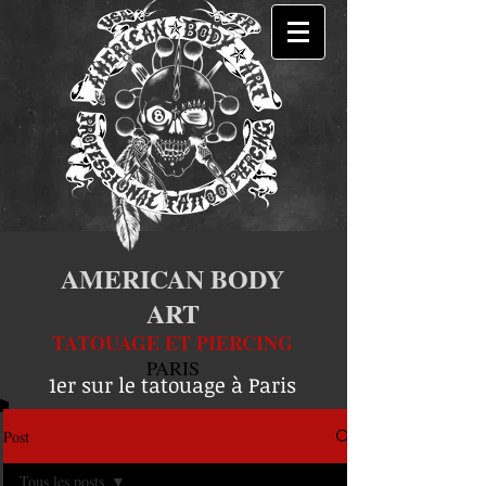
AMERICAN BODY
ART
TATOUAGE ET PIERCING
PARIS
1er sur le tatouage à Paris
Post
Tous les posts