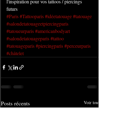
l'inspiration pour vos tattoos / piercings 
futurs
#Paris
#Tattooparis
#idéetatouage
#tatouage
#salondetatouageetpiercingparis
#tatoueurparis
#americanbodyart
#salondetatouageparis
#tattoo
#tatouageparis
#piercingparis
#perceurparis
#châtelet
Posts récents
Voir tout