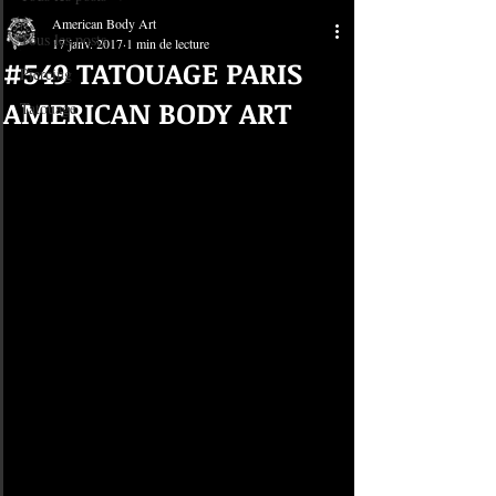
American Body Art
Tous les posts
17 janv. 2017
1 min de lecture
#549 TATOUAGE PARIS
Piercing
AMERICAN BODY ART
Tatouage