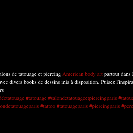
lons de tatouage et piercing 
American body art
 partout dans 
avec divers books de dessins mis à disposition. Puisez l'inspir
rs
déetatouage
#tatouage
#salondetatouageetpiercingparis
#tatou
londetatouageparis
#tattoo
#tatouageparis
#piercingparis
#perc