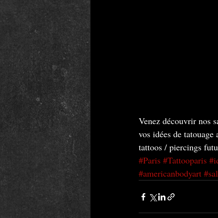
Venez découvrir nos sa
vos idées de tatouage 
tattoos / piercings futu
#Paris
#Tattooparis
#i
#americanbodyart
#sa