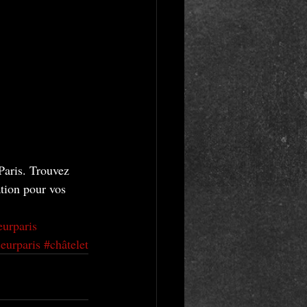
Paris. Trouvez 
ation pour vos 
eurparis
eurparis
#châtelet