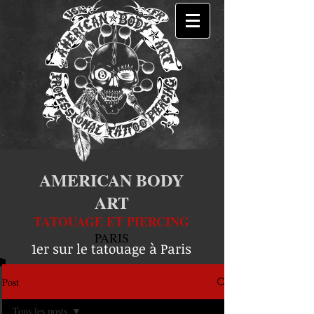
AMERICAN BODY
ART
TATOUAGE ET PIERCING
PARIS
1er sur le tatouage à Paris
Post
Tous les posts