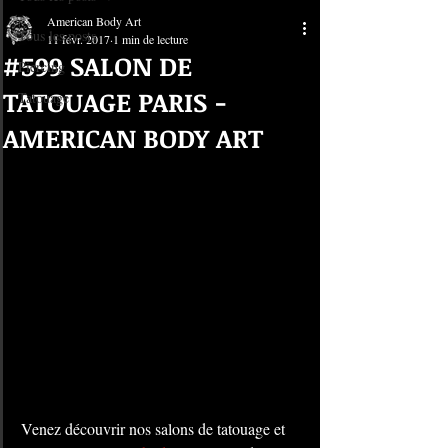
American Body Art
Tous les posts
11 févr. 2017
1 min de lecture
#599 SALON DE
Piercing
TATOUAGE PARIS -
Tatouage
AMERICAN BODY ART
Venez découvrir nos salons de tatouage et 