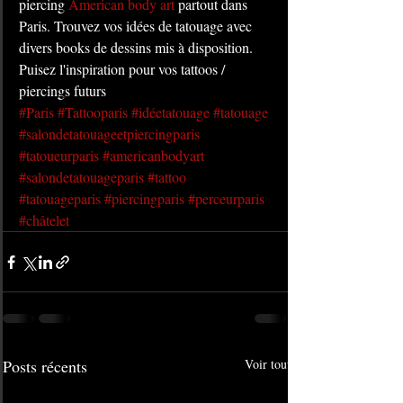
piercing 
American body art
 partout dans 
Paris. Trouvez vos idées de tatouage avec 
divers books de dessins mis à disposition. 
Puisez l'inspiration pour vos tattoos / 
piercings futurs
#Paris
#Tattooparis
#idéetatouage
#tatouage
#salondetatouageetpiercingparis
#tatoueurparis
#americanbodyart
#salondetatouageparis
#tattoo
#tatouageparis
#piercingparis
#perceurparis
#châtelet
Posts récents
Voir tout