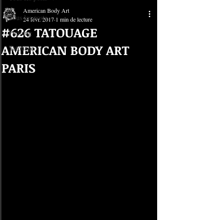
American Body Art
Tous les posts
24 févr. 2017
1 min de lecture
#626 TATOUAGE
Piercing
AMERICAN BODY ART
Tatouage
PARIS