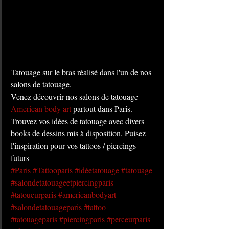
Tatouage sur le bras réalisé dans l'un de nos 
salons de tatouage. 
Venez découvrir nos salons de tatouage 
American body art
 partout dans Paris. 
Trouvez vos idées de tatouage avec divers 
books de dessins mis à disposition. Puisez 
l'inspiration pour vos tattoos / piercings 
futurs
#Paris
#Tattooparis
#idéetatouage
#tatouage
#salondetatouageetpiercingparis
#tatoueurparis
#americanbodyart
#salondetatouageparis
#tattoo
#tatouageparis
#piercingparis
#perceurparis