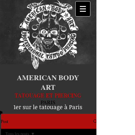
AMERICAN BODY
ART
TATOUAGE ET PIERCING
PARIS
1er sur le tatouage à Paris
Post
Tous les posts